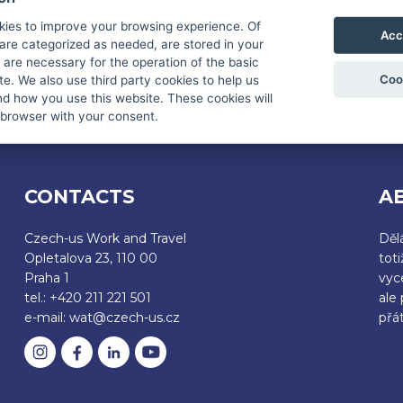
kies to improve your browsing experience. Of
Acc
are categorized as needed, are stored in your
E AN APPLICATION FOR WORK AND TRAVEL USA
are necessary for the operation of the basic
Coo
te. We also use third party cookies to help us
d how you use this website. These cookies will
 browser with your consent.
CONTACTS
A
Czech-us Work and Travel
Děl
Opletalova 23, 110 00
tot
Praha 1
vyc
tel.: +420 211 221 501
ale
e-mail: wat@czech-us.cz
přát