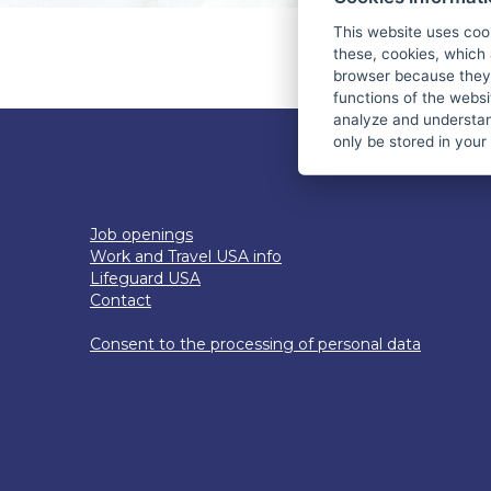
This website uses coo
these, cookies, which 
YOU DON'T HAV
browser because they 
functions of the websi
analyze and understan
only be stored in your
Job openings
Work and Travel USA info
Lifeguard USA
Contact
Consent to the processing of personal data