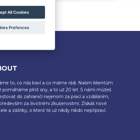
ept All Cookies
?
REGISTER HERE
kies Prefences
BOUT
áme to, co nás baví a co máme rádi. Našim klientům
iž pomáháme plnit sny, a to už 20 let. S námi můžeš
estovat do zahraničí nejenom za prací a vzděláním,
 především za životními zkušenostmi. Získáš nové
ele a zážitky, o které tě už nikdy nikdo nepřipraví.