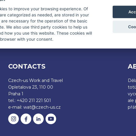
kies to improve your browsing experience. Of
Acc
are categorized as needed, are stored in your
E AN APPLICATION FOR WORK AND TRAVEL USA
are necessary for the operation of the basic
Coo
te. We also use third party cookies to help us
d how you use this website. These cookies will
 browser with your consent.
CONTACTS
A
Czech-us Work and Travel
Děl
Opletalova 23, 110 00
tot
Praha 1
vyc
tel.: +420 211 221 501
ale
e-mail: wat@czech-us.cz
přát