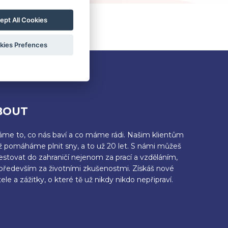
ept All Cookies
?
REGISTER HERE
kies Prefences
BOUT
áme to, co nás baví a co máme rádi. Našim klientům
iž pomáháme plnit sny, a to už 20 let. S námi můžeš
estovat do zahraničí nejenom za prací a vzděláním,
 především za životními zkušenostmi. Získáš nové
ele a zážitky, o které tě už nikdy nikdo nepřipraví.