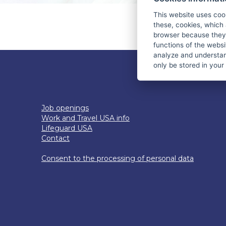
This website uses coo
these, cookies, which 
YOU DON'T HAV
browser because they 
functions of the websi
analyze and understan
only be stored in your
Job openings
Work and Travel USA info
Lifeguard USA
Contact
Consent to the processing of personal data